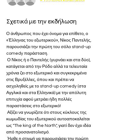
Σχετικά με την εκδήλωση
Ο άνθρωπος που έχει όνομα για επίθετο, ο 
«Έλληνας του εξωτερικού», Νίκος Παντελής, 
παρουσιάζει την πρώτη του σόλο stand-up 
comedy παράσταση.
 Ο Νίκος ή ο Παντελής (γυρνάει και στα δύο), 
κατάγεται από την Ρόδο αλλά τα τελευταία 
χρόνια ζει στο εξωτερικό και συγκεκριμένα 
στις Βρυξέλλες, όπου και πρέπει να 
ασχοληθείς με το stand-up comedy (στα 
Αγγλικά και στα Ελληνικά) με την απόλυτη 
επιτυχία αφού μετράει ήδη πολλές 
παραστάσεις στο εξωτερικό!
 Αξίζει να γνωρίζετε ότι στους κύκλους της 
κωμωδίας του εξωτερικού αυτοαποκαλείται 
ως "The king of the North", γιατί δεν έχει ιδέα 
από προσανατολισμό.
 Ήρθε η στιγμή να παρουσιάσει την πρώτη 