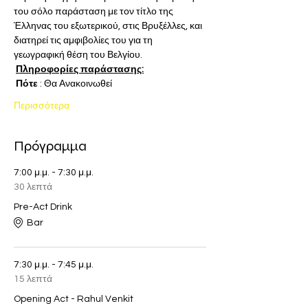
του σόλο παράσταση με τον τίτλο της 
Έλληνας του εξωτερικού, στις Βρυξέλλες, και 
διατηρεί τις αμφιβολίες του για τη 
γεωγραφική θέση του Βελγίου.
Πληροφορίες παράστασης:
Πότε
 : Θα Ανακοινωθεί
Περισσότερα
Πρόγραμμα
7:00 μ.μ. - 7:30 μ.μ.
30 λεπτά
Pre-Act Drink
Bar
7:30 μ.μ. - 7:45 μ.μ.
15 λεπτά
Opening Act - Rahul Venkit