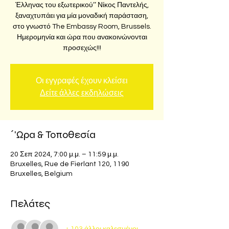
Έλληνας του εξωτερικού’’ Νίκος Παντελής,
ξαναχτυπάει για μία μοναδική παράσταση,
στο γνωστό The Embassy Room, Brussels.
Ημερομηνία και ώρα που ανακοινώνονται
προσεχώς!!!
Οι εγγραφές έχουν κλείσει
Δείτε άλλες εκδηλώσεις
΄'Ωρα & Τοποθεσία
20 Σεπ 2024, 7:00 μ.μ. – 11:59 μ.μ.
Bruxelles, Rue de Fierlant 120, 1190
Bruxelles, Belgium
Πελάτες
+ 103 άλλοι καλεσμένοι