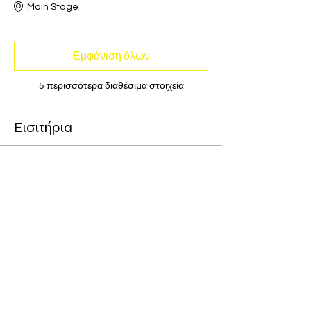
Main Stage
Εμφάνιση όλων
5 περισσότερα διαθέσιμα στοιχεία
Εισιτήρια
Η πώληση τελείωσε
Τύπος εισιτηρίου
General Admission Ticket
Περισσότερες πληροφορίες
Τιμή
15,00 €
Περιλαμβάνεται ο
+0,38 € χρέωση