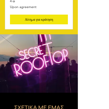
4 ώ
Upon
Upon agreement
agreement
Αίτημα για κράτηση
ΣΧΕΤΙΚΑ ΜΕ ΕΜΑΣ