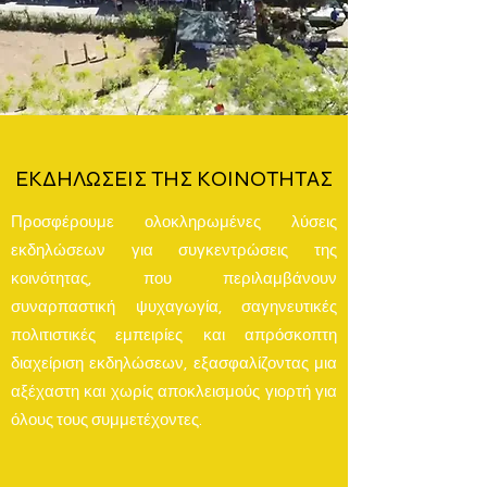
ΕΚΔΗΛΩΣΕΙΣ ΤΗΣ ΚΟΙΝΟΤΗΤΑΣ
Προσφέρουμε ολοκληρωμένες λύσεις
εκδηλώσεων για συγκεντρώσεις της
κοινότητας, που περιλαμβάνουν
συναρπαστική ψυχαγωγία, σαγηνευτικές
πολιτιστικές εμπειρίες και απρόσκοπτη
διαχείριση εκδηλώσεων, εξασφαλίζοντας μια
αξέχαστη και χωρίς αποκλεισμούς γιορτή για
όλους τους συμμετέχοντες.