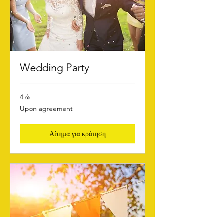
Wedding Party
4 ώ
Upon
Upon agreement
agreement
Αίτημα για κράτηση