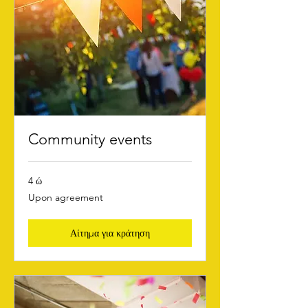
Community events
4 ώ
Upon
Upon agreement
agreement
Αίτημα για κράτηση