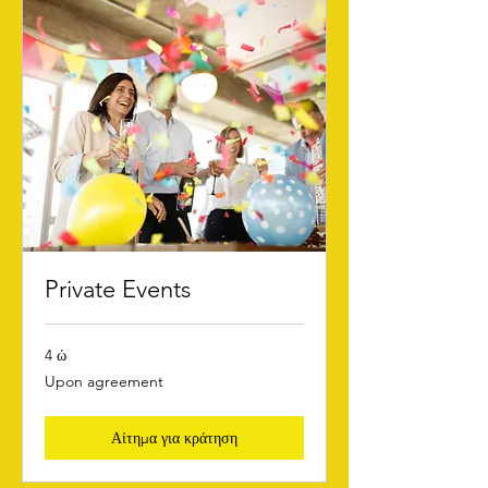
Private Events
4 ώ
Upon
Upon agreement
agreement
Αίτημα για κράτηση