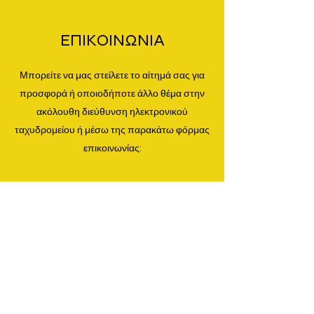
ΕΠΙΚΟΙΝΩΝΙΑ
Μπορείτε να μας στείλετε το αίτημά σας για
προσφορά ή οποιοδήποτε άλλο θέμα στην
ακόλουθη διεύθυνση ηλεκτρονικού
ταχυδρομείου ή μέσω της παρακάτω φόρμας
επικοινωνίας:
Λεωφόρος Ariane 4
Woluwe-Saint-Lambert, 1200
Βέλγιο
info@soundsgreekevents.be
+32 483 14 13 65