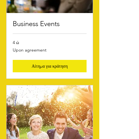
Business Events
4 ώ
Upon
Upon agreement
agreement
Αίτημα για κράτηση