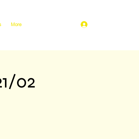
s
More
Σύνδεση
21/02