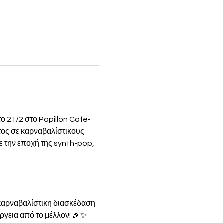
ο 21/2 στο Papillon Cafe-
τος σε καρναβαλίστικους 
 την εποχή της synth-pop, 
 καρναβαλίστικη διασκέδαση 
έργεια από το μέλλον! 🎉✨