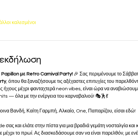
άλλοι καλεσμένοι
ν εκδήλωση
apillon με Retro Carnival Party!
 🎉 Σας περιμένουμε το Σάββατ
rty
, όπου θα ξαναζήσουμε τις αξέχαστες επιτυχίες του παρελθόν
 ήχους μέχρι φανταχτερά neon vibes, είναι ώρα να αναβιώσουμε
hits — όλα με την ενέργεια του καρναβαλιού! 🎭🕺💃
ινα Βανδή, Καίτη Γαρμπή, Αλκαίο, One, Παπαρίζου, είσαι εδώ!
e σας και ελάτε στην πίστα για μια βραδιά γεμάτη νοσταλγία και
ε μέχρι το πρωί. Ας διασκεδάσουμε σαν να είναι παρελθόν, με εν