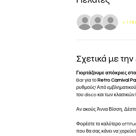
+ 116 
Σχετικά με τη
Γιορτάζουμε απόκριες στο P
Bar για το 
Retro Carnival Pa
ρυθμούς! Από εμβληματικούς
του disco και των κλασικών 
Αν ακούς Άννα Βίσση, Δέσπο
Φορέστε το καλύτερο attitud
που θα σας κάνει να χορεύετ