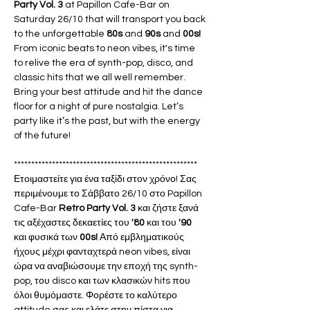
Party Vol. 3
 at Papillon Cafe-Bar on 
Saturday 26/10 that will transport you back 
to the unforgettable 
80s
 and 
90s 
and 
00s!
From iconic beats to neon vibes, it's time 
to relive the era of synth-pop, disco, and 
classic hits that we all well remember. 
Bring your best attitude and hit the dance 
floor for a night of pure nostalgia. Let’s 
party like it’s the past, but with the energy 
of the future!
*****************************************************
Ετοιμαστείτε για ένα ταξίδι στον χρόνο! Σας 
περιμένουμε το Σάββατο 26/10 στο Papillon 
Cafe-Bar 
Retro Party Vol. 3
 και ζήστε ξανά 
τις αξέχαστες δεκαετίες του 
'80
 και του 
'90 
και φυσικά των 
00s!
 Από εμβληματικούς 
ήχους μέχρι φανταχτερά neon vibes, είναι 
ώρα να αναβιώσουμε την εποχή της synth-
pop, του disco και των κλασικών hits που 
όλοι θυμόμαστε. Φορέστε το καλύτερο 