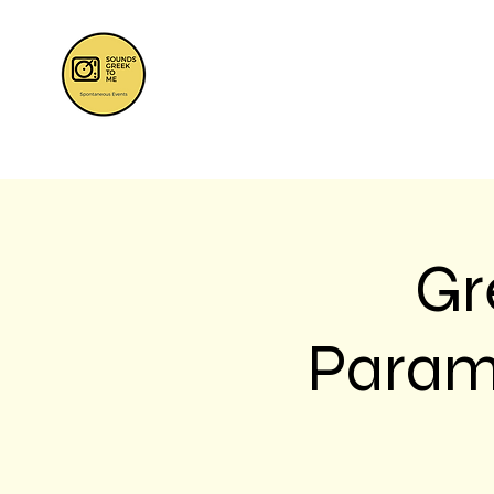
Gr
Parami