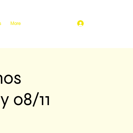
s
More
Se connecter
nos
y 08/11