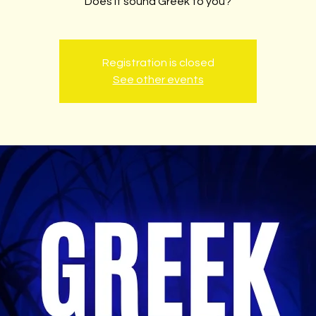
Does it sound Greek to you?
Registration is closed
See other events