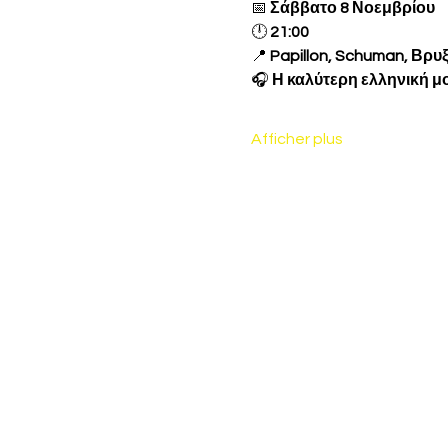
📅 
Σάββατο 8 Νοεμβρίου 
🕛 
21:00
📍 
Papillon, Schuman, Βρυ
🎧 
Η καλύτερη ελληνική μο
Afficher plus