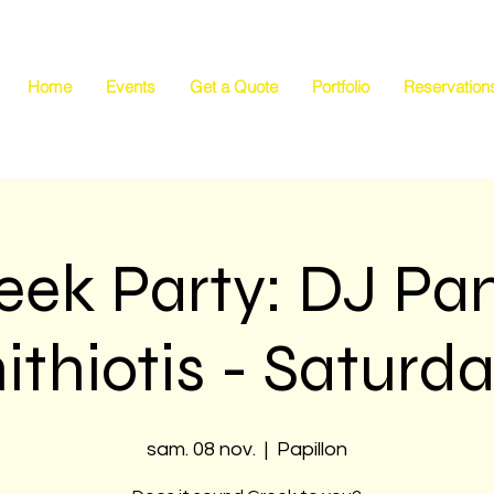
Home
Events
Get a Quote
Portfolio
Reservation
eek Party: DJ Pa
thiotis - Saturda
sam. 08 nov.
  |  
Papillon