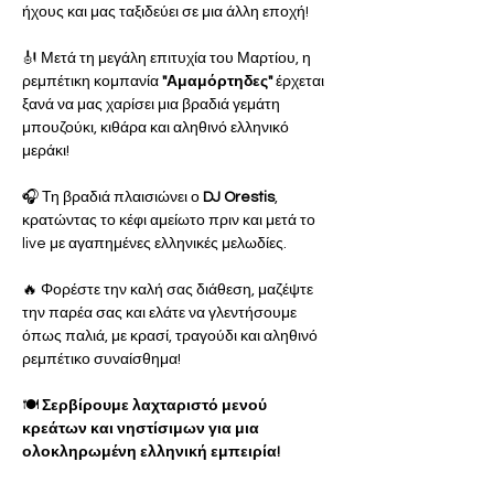
ήχους και μας ταξιδεύει σε μια άλλη εποχή!
🎻 Μετά τη μεγάλη επιτυχία του Μαρτίου, η 
ρεμπέτικη κομπανία 
"Αμαμόρτηδες"
 έρχεται 
ξανά να μας χαρίσει μια βραδιά γεμάτη 
μπουζούκι, κιθάρα και αληθινό ελληνικό 
μεράκι!
🎧 Τη βραδιά πλαισιώνει ο 
DJ Orestis
, 
κρατώντας το κέφι αμείωτο πριν και μετά το 
live με αγαπημένες ελληνικές μελωδίες.
🔥 Φορέστε την καλή σας διάθεση, μαζέψτε 
την παρέα σας και ελάτε να γλεντήσουμε 
όπως παλιά, με κρασί, τραγούδι και αληθινό 
ρεμπέτικο συναίσθημα!
🍽️ 
Σερβίρουμε λαχταριστό μενού 
κρεάτων και νηστίσιμων για μια 
ολοκληρωμένη ελληνική εμπειρία!