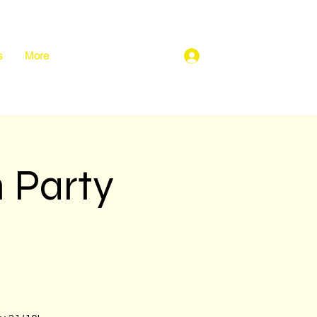
s
More
Log In
 Party