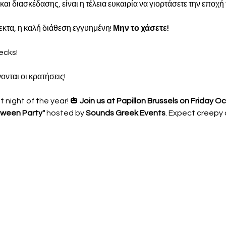
ι διασκέδασης, είναι η τέλεια ευκαιρία να γιορτάσετε την εποχ
κτα, η καλή διάθεση εγγυημένη! 
Μην το χάσετε!
ecks!
νται οι κρατήσεις!
 night of the year! 🎃 
Join us at Papillon Brussels on Friday O
loween Party"
 hosted by 
Sounds Greek Events
. Expect creepy c