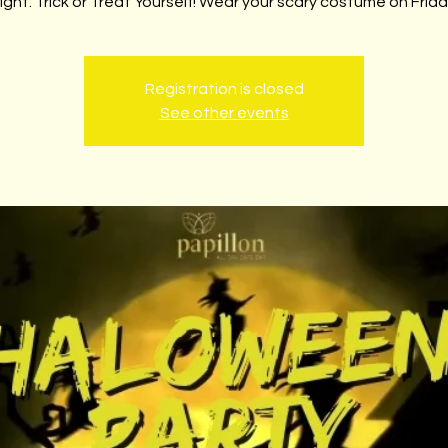
ight: Trick or Treat Yourself! Wear your scary costume on Frida
Registration is closed
See other events