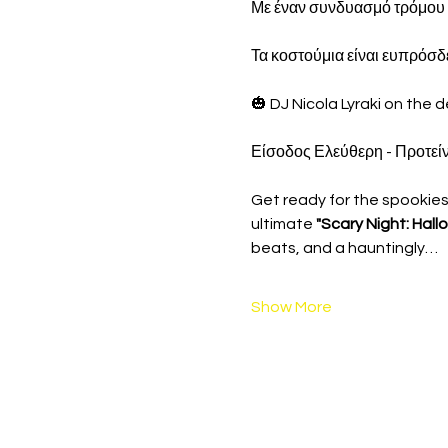
Με έναν συνδυασμό τρόμου κα
Τα κοστούμια είναι ευπρόσδε
🎃 DJ Nicola Lyraki on the d
Είσοδος Ελεύθερη - Προτείνο
Get ready for the spookiest
ultimate 
"Scary Night: Hal
beats, and a hauntingly…
Show More