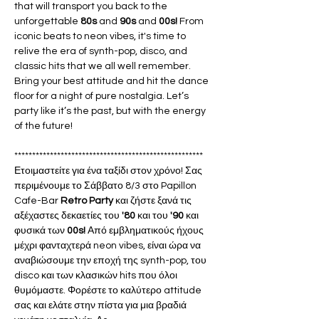
that will transport you back to the 
unforgettable 
80s
 and 
90s 
and 
00s!
 From 
iconic beats to neon vibes, it's time to 
relive the era of synth-pop, disco, and 
classic hits that we all well remember. 
Bring your best attitude and hit the dance 
floor for a night of pure nostalgia. Let’s 
party like it’s the past, but with the energy 
of the future!
*****************************************************
Ετοιμαστείτε για ένα ταξίδι στον χρόνο! Σας 
περιμένουμε το Σάββατο 8/3 στο Papillon 
Cafe-Bar 
Retro Party 
και ζήστε ξανά τις 
αξέχαστες δεκαετίες του 
'80
 και του 
'90 
και 
φυσικά των 
00s!
 Από εμβληματικούς ήχους 
μέχρι φανταχτερά neon vibes, είναι ώρα να 
αναβιώσουμε την εποχή της synth-pop, του 
disco και των κλασικών hits που όλοι 
θυμόμαστε. Φορέστε το καλύτερο attitude 
σας και ελάτε στην πίστα για μια βραδιά 