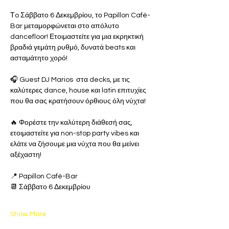
Τo Σάββατο 6 Δεκεμβρίου, το Papillon Café-
Bar μεταμορφώνεται στο απόλυτο 
dancefloor! Ετοιμαστείτε για μια εκρηκτική 
βραδιά γεμάτη ρυθμό, δυνατά beats και 
ασταμάτητο χορό!
🎧 Guest DJ Marios  στα decks, με τις 
καλύτερες dance, house και latin επιτυχίες 
που θα σας κρατήσουν όρθιους όλη νύχτα!
🔥 Φορέστε την καλύτερη διάθεσή σας, 
ετοιμαστείτε για non-stop party vibes και 
ελάτε να ζήσουμε μια νύχτα που θα μείνει 
αξέχαστη!
📍 Papillon Café-Bar 
📆 Σάββατο 6 Δεκεμβρίου
Show More