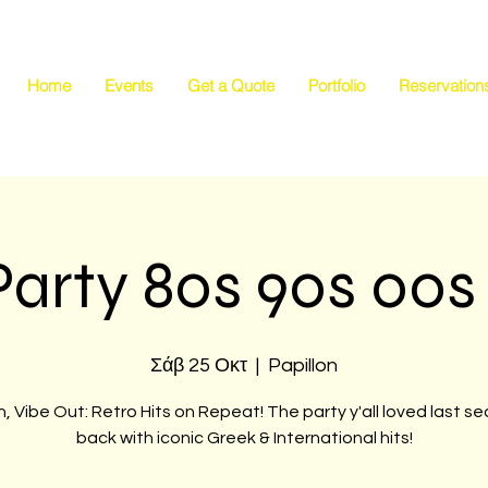
Home
Events
Get a Quote
Portfolio
Reservation
Party 80s 90s 00s 
Σάβ 25 Οκτ
  |  
Papillon
n, Vibe Out: Retro Hits on Repeat! The party y'all loved last se
back with iconic Greek & International hits!