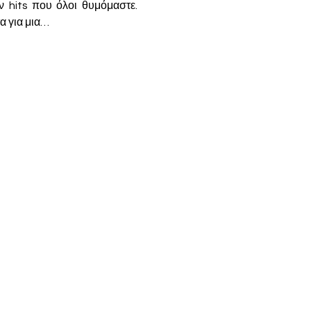
 hits που όλοι θυμόμαστε. 
α για μια…