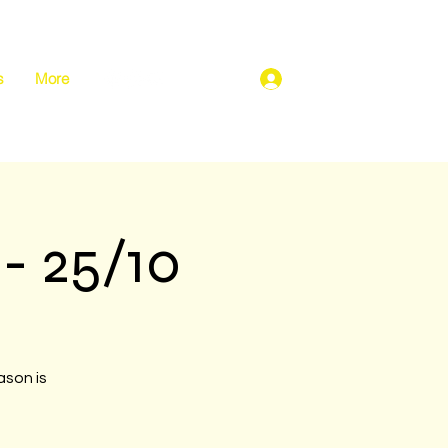
s
More
Σύνδεση
- 25/10
ason is