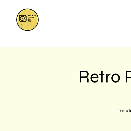
Retro 
Tune I